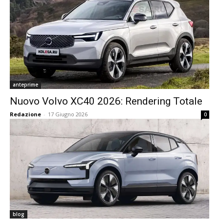
anteprime
Nuovo Volvo XC40 2026: Rendering Totale
Redazione
-
17 Giugno 2026
0
blog