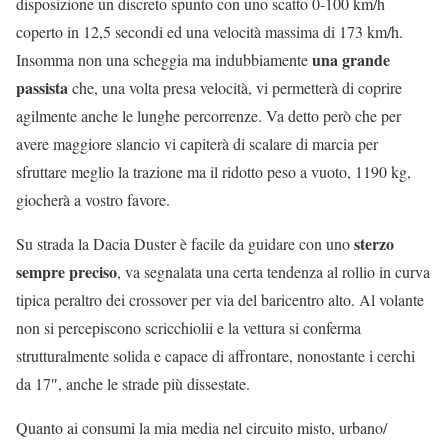
disposizione un discreto spunto con uno scatto 0-100 km/h
coperto in 12,5 secondi ed una velocità massima di 173 km/h.
una grande
Insomma non una scheggia ma indubbiamente
passista
che, una volta presa velocità, vi permetterà di coprire
agilmente anche le lunghe percorrenze. Va detto però che per
avere maggiore slancio vi capiterà di scalare di marcia per
sfruttare meglio la trazione ma il ridotto peso a vuoto, 1190 kg,
giocherà a vostro favore.
sterzo
Su strada la Dacia Duster è facile da guidare con uno
sempre preciso
, va segnalata una certa tendenza al rollio in curva
tipica peraltro dei crossover per via del baricentro alto. Al volante
non si percepiscono scricchiolii e la vettura si conferma
strutturalmente solida e capace di affrontare, nonostante i cerchi
da 17″, anche le strade più dissestate.
Quanto ai consumi la mia media nel circuito misto, urbano/