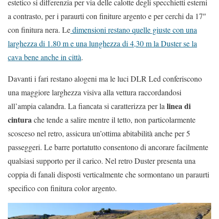
estetico si differenzia per via delle calotte degli specchietti esterni
a contrasto, per i paraurti con finiture argento e per cerchi da 17″
con finitura nera. Le
dimensioni restano quelle giuste con una
larghezza di 1.80 m e una lunghezza di 4,30 m la Duster se la
cava bene anche in città
.
Davanti i fari restano alogeni ma le luci DLR Led conferiscono
una maggiore larghezza visiva alla vettura raccordandosi
linea di
all’ampia calandra. La fiancata si caratterizza per la
cintura
che tende a salire mentre il tetto, non particolarmente
scosceso nel retro, assicura un’ottima abitabilità anche per 5
passeggeri. Le barre portatutto consentono di ancorare facilmente
qualsiasi supporto per il carico. Nel retro Duster presenta una
coppia di fanali disposti verticalmente che sormontano un paraurti
specifico con finitura color argento.