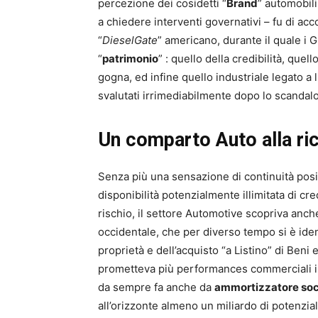
percezione dei cosidetti “
Brand
” automobilis
a chiedere interventi governativi – fu di a
“
DieselGate
” americano, durante il quale i 
“
patrimonio
” : quello della credibilità, qu
gogna, ed infine quello industriale legato a
svalutati irrimediabilmente dopo lo scandalo
Un comparto Auto alla ri
Senza più una sensazione di continuità posi
disponibilità potenzialmente illimitata di cr
rischio, il settore Automotive scopriva anche
occidentale, che per diverso tempo si è ident
proprietà e dell’acquisto “a Listino” di Ben
prometteva più performances commerciali i
da sempre fa anche da
ammortizzatore soc
all’orizzonte almeno un miliardo di potenziali