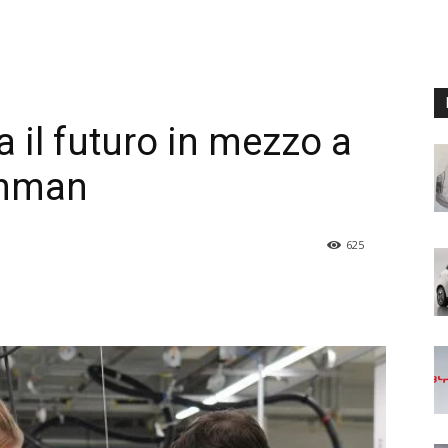
 il futuro in mezzo a
Lehman
625