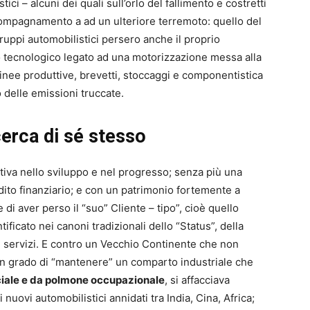
tici – alcuni dei quali sull’orlo del fallimento e costretti
ccompagnamento a ad un ulteriore terremoto: quello del
Gruppi automobilistici persero anche il proprio
ello tecnologico legato ad una motorizzazione messa alla
 linee produttive, brevetti, stoccaggi e componentistica
 delle emissioni truccate.
cerca di sé stesso
tiva nello sviluppo e nel progresso; senza più una
edito finanziario; e con un patrimonio fortemente a
 di aver perso il “suo” Cliente – tipo”, cioè quello
ificato nei canoni tradizionali dello “Status”, della
i e servizi. E contro un Vecchio Continente che non
n grado di “mantenere” un comparto industriale che
iale e da polmone occupazionale
, si affacciava
 nuovi automobilistici annidati tra India, Cina, Africa;