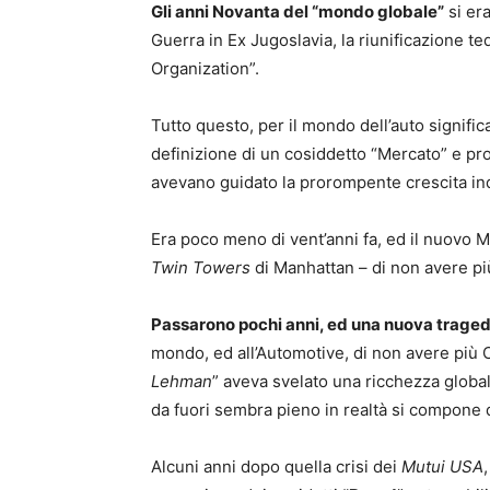
Gli anni Novanta del “mondo globale”
si era
Guerra in Ex Jugoslavia, la riunificazione ted
Organization”.
Tutto questo, per il mondo dell’auto signifi
definizione di un cosiddetto “Mercato” e proi
avevano guidato la prorompente crescita ind
Era poco meno di vent’anni fa, ed il nuovo Mi
Twin Towers
di Manhattan – di non avere più
Passarono pochi anni, ed una nuova traged
mondo, ed all’Automotive, di non avere più Cr
Lehman
” aveva svelato una ricchezza globale
da fuori sembra pieno in realtà si compone d
Alcuni anni dopo quella crisi dei
Mutui USA