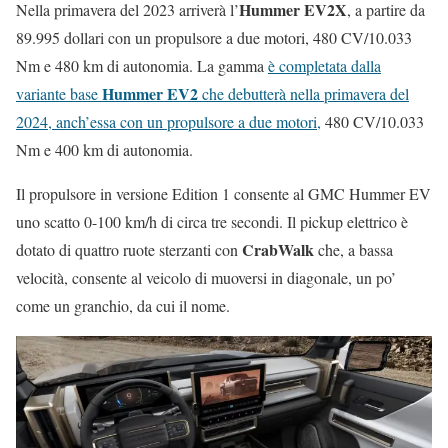
Hummer EV2X
Nella primavera del 2023 arriverà l’
, a partire da
89.995 dollari con un propulsore a due motori, 480 CV/10.033
Nm e 480 km di autonomia. La gamma
è completata dalla
Hummer EV2
variante base
che debutterà nella primavera del
2024, anch’essa con un propulsore a due motori,
480 CV/10.033
Nm e 400 km di autonomia.
Il propulsore in versione Edition 1 consente al GMC Hummer EV
uno scatto 0-100 km/h di circa tre secondi. Il pickup elettrico è
CrabWalk
dotato di quattro ruote sterzanti con
che, a bassa
velocità, consente al veicolo di muoversi in diagonale, un po’
come un granchio, da cui il nome.