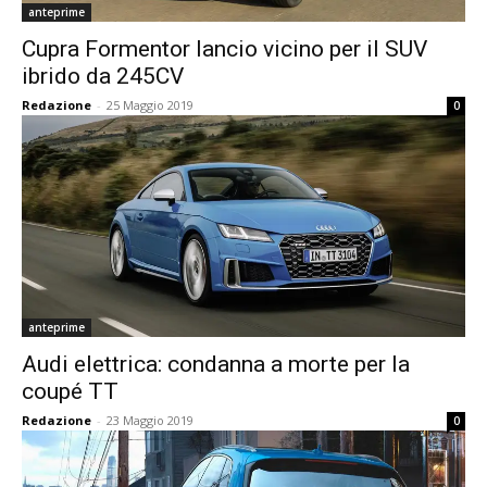
anteprime
Cupra Formentor lancio vicino per il SUV
ibrido da 245CV
Redazione
-
25 Maggio 2019
0
anteprime
Audi elettrica: condanna a morte per la
coupé TT
Redazione
-
23 Maggio 2019
0