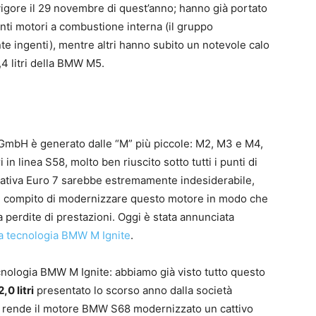
igore il 29 novembre di quest’anno; hanno già portato
nti motori a combustione interna (il gruppo
e ingenti), mentre altri hanno subito un notevole calo
4 litri della BMW M5.
M GmbH è generato dalle “M” più piccole: M2, M3 e M4,
 in linea S58, molto ben riuscito sotto tutti i punti di
rmativa Euro 7 sarebbe estremamente indesiderabile,
o il compito di modernizzare questo motore in modo che
 perdite di prestazioni. Oggi è stata annunciata
va tecnologia BMW M Ignite
.
tecnologia BMW M Ignite: abbiamo già visto tutto questo
2,0 litri
presentato lo scorso anno dalla società
on rende il motore BMW S68 modernizzato un cattivo