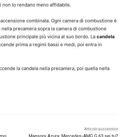
i non lo rendano meno affidabile.
i accensione combinata. Ogni camera di combustione è
va nella precamera sopra la camera di combustione
stione principale più vicina al suo bordo. La
candela
ccende prima a regimi bassi e medi, poi entra in
 accende la candela nella precamera, poi quella nella
Articolo successivo
ismo
Mansory Azura: Mercedes-AMG G 63 sei tu?