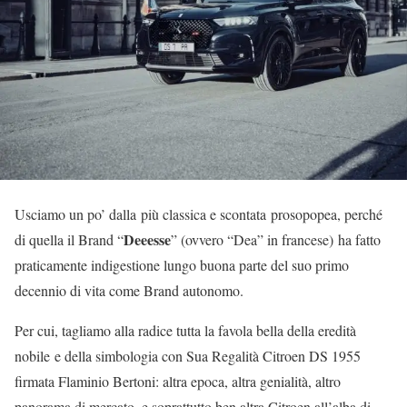
Usciamo un po’ dalla più classica e scontata prosopopea, perché
Deeesse
di quella il Brand “
” (ovvero “Dea” in francese) ha fatto
praticamente indigestione lungo buona parte del suo primo
decennio di vita come Brand autonomo.
Per cui, tagliamo alla radice tutta la favola bella della eredità
nobile e della simbologia con Sua Regalità Citroen DS 1955
firmata Flaminio Bertoni: altra epoca, altra genialità, altro
panorama di mercato, e soprattutto ben altra Citroen all’alba di