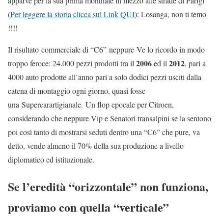
apparve per la sua prima mondiale in mezzo alle strade di Parigi
(
Per leggere la storia clicca sul Link QUI
): Losanga, non ti temo
!!!!
Il risultato commerciale di “C6” neppure Ve lo ricordo in modo
2006
2012
troppo feroce: 24.000 pezzi prodotti tra il
ed il
, pari a
4000 auto prodotte all’anno pari a solo dodici pezzi usciti dalla
catena di montaggio ogni giorno, quasi fosse
una Supercarartigianale. Un flop epocale per Citroen,
considerando che neppure Vip e Senatori transalpini se la sentono
poi così tanto di mostrarsi seduti dentro una “C6” che pure, va
detto, vende almeno il 70% della sua produzione a livello
diplomatico ed istituzionale.
Se l’eredità “orizzontale” non funziona,
proviamo con quella “verticale”