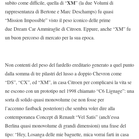
XM
subito come difficile, quella di “
” (la due Volumi di
rappresentanza di Bertone e Marc Deschamps) fu quasi
“Mission Impossible” visto il peso iconico delle prime
due Dream Car Ammiraglie di Citroen. Eppure, anche “XM” fu
un buon percorso di mercato per la sua epoca.
Non contenti del peso del fardello ereditario generato a quel punto
dalla somma di tre pilastri del lusso a doppio Chevron come
“DS”, “CX”, ed “XM”, in casa Citroen per complicarsi la vita se
ne escono con un prototipo nel 1998 chiamato “C6 Lignage”: una
sorta di solido quasi monovolume (se non fosse per
l’accenno fastback posteriore) che sembra voler dire alla
contemporanea Concept di Renault “Vel Satis” (anch’essa
Berlina quasi monovolume di grandi dimensioni) una frase del
tipo: “Hey, Losanga delle mie baguette, mica vorrai farti in casa