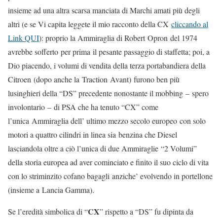
insieme ad una altra scarsa manciata di Marchi amati più degli
altri (e se Vi capita leggete il mio racconto della CX
cliccando al
Link QUI
): proprio la Ammiraglia di Robert Opron del 1974
avrebbe sofferto per prima il pesante passaggio di staffetta; poi, a
Dio piacendo, i volumi di vendita della terza portabandiera della
Citroen (dopo anche la Traction Avant) furono ben più
lusinghieri della “DS” precedente nonostante il mobbing – spero
involontario – di PSA che ha tenuto “CX” come
l’unica Ammiraglia dell’ ultimo mezzo secolo europeo con solo
motori a quattro cilindri in linea sia benzina che Diesel
lasciandola oltre a ciò l’unica di due Ammiraglie “2 Volumi”
della storia europea ad aver cominciato e finito il suo ciclo di vita
con lo striminzito cofano bagagli anziche’ evolvendo in portellone
(insieme a Lancia Gamma).
CX
Se l’eredità simbolica di “
” rispetto a “DS” fu dipinta da