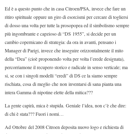
Ed è a questo punto che in casa Citroen/PSA, invece che fare un
ritiro spirituale oppure un giro di esorcismi per cercare di togliersi
di dosso una volta per tutte la prosopopea ed il simbolismo sempre
più ingombrante e capzioso di “DS 1955”, si decide per un
cambio copernicano di strategia: da ora in avanti, pensano i
Manager di Parigi, invece che inseguire orizzontalmente il mito
della “Dea” (cioè proponendo volta per volta l’erede designata),
percorriamone il recupero storico e radicale in senso verticale; ma
si, se con i singoli modelli “eredi” di DS ce la siamo sempre
rischiata, cosa di meglio che non inventarsi di sana pianta una
intera Gamma di nipotine elette della mitica???
La gente capirà, mica è stupida. Geniale l’idea, non c’è che dire:
di chi è stata??? Fuori i nomi…
Ad Ottobre del 2008 Citroen deposita nuovo logo e richiesta di