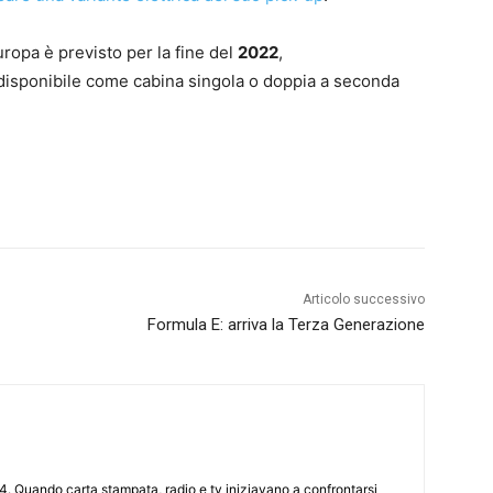
ropa è previsto per la fine del
2022
,
isponibile come cabina singola o doppia a seconda
Articolo successivo
Formula E: arriva la Terza Generazione
4. Quando carta stampata, radio e tv iniziavano a confrontarsi