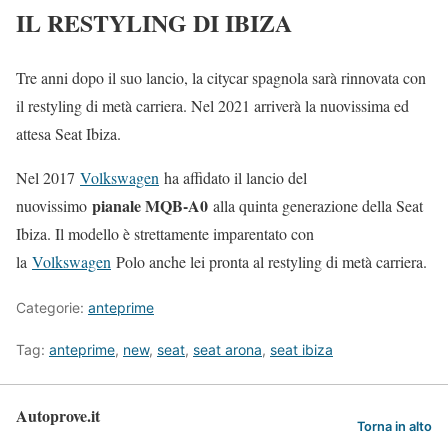
IL RESTYLING DI IBIZA
Tre anni dopo il suo lancio, la citycar spagnola sarà rinnovata con
il restyling di metà carriera. Nel 2021 arriverà la nuovissima ed
attesa Seat Ibiza.
Nel 2017
Volkswagen
ha affidato il lancio del
pianale MQB-A0
nuovissimo
alla quinta generazione della Seat
Ibiza. Il modello è strettamente imparentato con
la
Volkswagen
Polo anche lei pronta al restyling di metà carriera.
Categorie:
anteprime
Tag:
anteprime
,
new
,
seat
,
seat arona
,
seat ibiza
Autoprove.it
Torna in alto