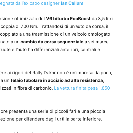
segnata dall’ex capo designer
Ian Callum
.
rsione ottimizzata del
V6 biturbo EcoBoost
da 3,5 litri
oppia di 700 Nm. Trattandosi di un’auto da corsa, il
ccoppiato a una trasmissione di un veicolo omologato
inato a un
cambio da corsa sequenziale
a sei marce.
uote e l’auto ha differenziali anteriori, centrali e
ere ai rigori del Rally Dakar non è un’impresa da poco,
o a un
telaio tubolare in acciaio ad alta resistenza
,
zzati in fibra di carbonio.
La vettura finita pesa 1.850
iore presenta una serie di piccoli fari e una piccola
tezione per difendere dagli urti la parte inferiore.