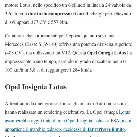
motore Lotus, nello specifico un 6 cilindri in linea a 24 valvole da
due turbocompressori Garett
3,6 litri con
, che gli permettevano
di sviluppare 377 CV e 557 Nm.
Caratteristiche sorprendenti per l’epoca, quando solo una
Mercedes Classe S (W140) offriva una potenza di uscita superiore
Opel Omega Lotus
(408 CV), ma utilizzando un V12. Questa
ha
impressionato a suo tempo, essendo in grado di scattare nello 0-
100 km/h in 5,8 s, di raggiungere i 284 km/h.
Opel Insignia Lotus
A trent’anni da quel giorno storico gli amici di Auto-moto.com
hanno realizzato un rendering celebrativo. La Opel Omega
Lotus
assumerebbe oggi i tratti di una Opel Insignia Lotus se PSA, a cui
far rivivere il mito
appartiene il marchio tedesco, decidesse di
.