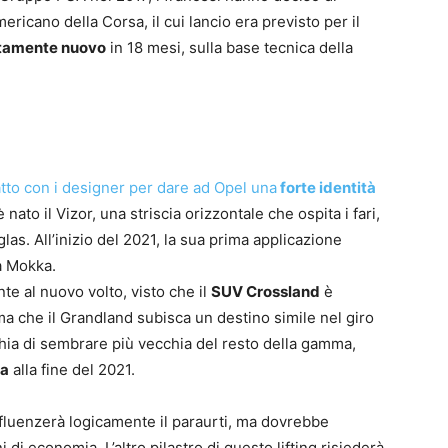
icano della Corsa, il cui lancio era previsto per il
tamente nuovo
in 18 mesi, sulla base tecnica della
atto con i designer per dare ad Opel una
forte identità
ato il Vizor, una striscia orizzontale che ospita i fari,
iglas. All’inizio del 2021, la sua prima applicazione
a Mokka.
te al nuovo volto, visto che il
SUV Crossland
è
ma che il Grandland subisca un destino simile nel giro
hia di sembrare più vecchia del resto della gamma,
ra
alla fine del 2021.
nfluenzerà logicamente il paraurti, ma dovrebbe
i di economia. L’altro pilastro di questo lifting risiederà