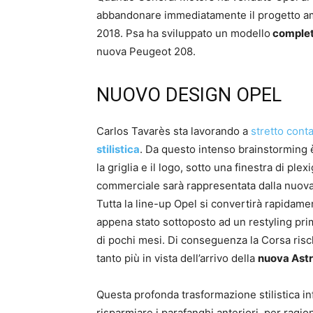
abbandonare immediatamente il progetto amer
2018. Psa ha sviluppato un modello
comple
nuova Peugeot 208.
NUOVO DESIGN OPEL
Carlos Tavarès sta lavorando a
stretto cont
stilistica
. Da questo intenso brainstorming è n
la griglia e il logo, sotto una finestra di plex
commerciale sarà rappresentata dalla nuov
Tutta la line-up Opel si convertirà rapidamen
appena stato sottoposto ad un restyling pri
di pochi mesi. Di conseguenza la Corsa risc
tanto più in vista dell’arrivo della
nuova Ast
Questa profonda trasformazione stilistica i
risparmiare i parafanghi anteriori, per ragion