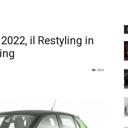
022, il Restyling in
ing
4306