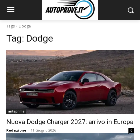
Tags
Dodge
Tag:
Dodge
anteprime
Nuova Dodge Charger 2027: arrivo in Europa
Redazione
-
11 Giugno 2026
0