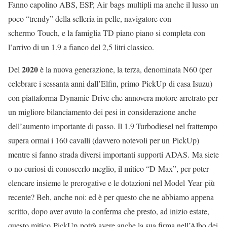
Fanno capolino ABS, ESP, Air bags multipli ma anche il lusso un
poco “trendy” della selleria in pelle, navigatore con
schermo Touch, e la famiglia TD piano piano si completa con
l’arrivo di un 1.9 a fianco del 2,5 litri classico.
2020
Del
è la nuova generazione, la terza, denominata N60 (per
celebrare i sessanta anni dall’Elfin, primo PickUp di casa Isuzu)
con piattaforma Dynamic Drive che annovera motore arretrato per
un migliore bilanciamento dei pesi in considerazione anche
dell’aumento importante di passo. Il 1.9 Turbodiesel nel frattempo
supera ormai i 160 cavalli (davvero notevoli per un PickUp)
mentre si fanno strada diversi importanti supporti ADAS. Ma siete
o no curiosi di conoscerlo meglio, il mitico “D-Max”, per poter
elencare insieme le prerogative e le dotazioni nel Model Year più
recente? Beh, anche noi: ed è per questo che ne abbiamo appena
scritto, dopo aver avuto la conferma che presto, ad inizio estate,
questo mitico PickUp potrà avere anche la sua firma nell’Albo dei