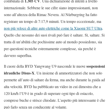
1.305 CV
combinata di
. Una dichiarazione di intenti a livello
internazionale. Sebbene le sue cifre siano impressionanti, non
sono all’altezza della Rimac Nevera. Al Nürburgring ha fatto
registrare un tempo di 7:17,9 minuti. Un tempo eccezionale, ma
non più veloce di altre auto elettriche come la Xiaomi SU7 Ultra
.
Quello che nessuno dei suoi rivali può fare è saltare. Sì, saltare. Si
tratta di un’abilità che pochissime auto al mondo possiedono, sia
per questioni tecniche estremamente complesse, sia perché è
davvero superflua.
sospensioni
Il cuore della BYD Yangwang U9 nasconde le nuove
idrauliche Disus-X
. Un insieme di ammortizzatori che non solo
permette all’auto di saltare da ferma, ma anche durante la guida ad
alta velocità. BYD ha pubblicato un video in cui dimostra che a
120 km/h l’U9 è in grado di superare ogni tipo di ostacolo,
comprese buche e strisce chiodate. L’aspetto più interessante è che
può farlo senza un conducente al volante.