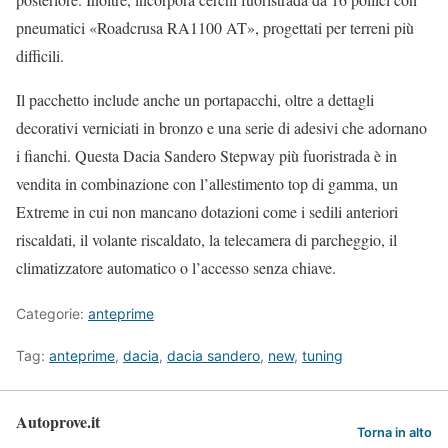
pneumatici «Roadcrusa RA1100 AT», progettati per terreni più
difficili.
Il pacchetto include anche un portapacchi, oltre a dettagli
decorativi verniciati in bronzo e una serie di adesivi che adornano
i fianchi. Questa Dacia Sandero Stepway più fuoristrada è in
vendita in combinazione con l’allestimento top di gamma, un
Extreme in cui non mancano dotazioni come i sedili anteriori
riscaldati, il volante riscaldato, la telecamera di parcheggio, il
climatizzatore automatico o l’accesso senza chiave.
Categorie:
anteprime
Tag:
anteprime
,
dacia
,
dacia sandero
,
new
,
tuning
Autoprove.it
Torna in alto