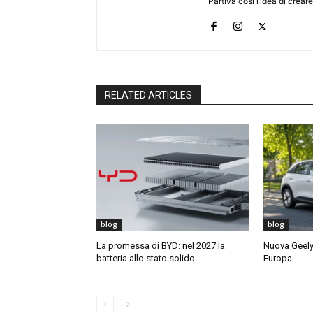
Partiva così l’idea di creare
RELATED ARTICLES
blog
blog
La promessa di BYD: nel 2027 la
Nuova Geely 
batteria allo stato solido
Europa