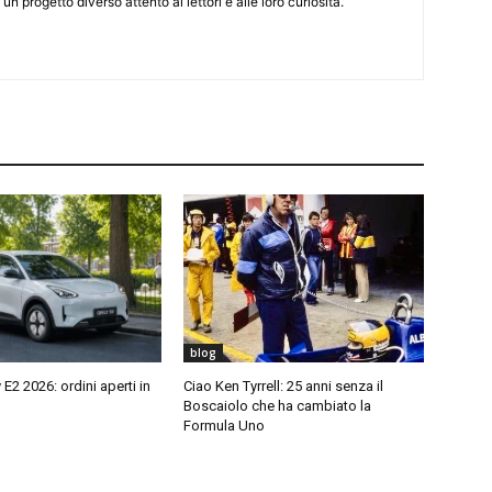
 un progetto diverso attento ai lettori e alle loro curiosità.
blog
E2 2026: ordini aperti in
Ciao Ken Tyrrell: 25 anni senza il
Boscaiolo che ha cambiato la
Formula Uno