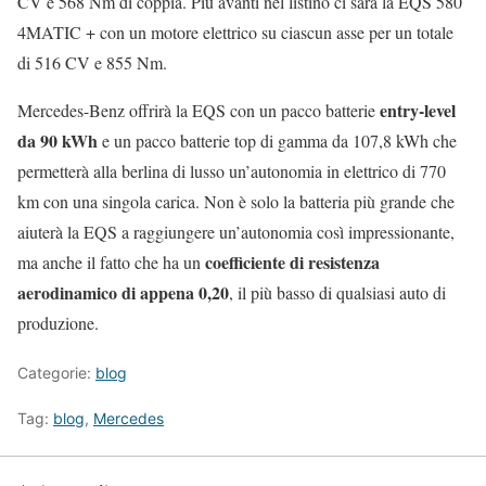
CV e 568 Nm di coppia. Più avanti nel listino ci sarà la EQS 580
4MATIC + con un motore elettrico su ciascun asse per un totale
di 516 CV e 855 Nm.
entry-level
Mercedes-Benz offrirà la EQS con un pacco batterie
da 90 kWh
e un pacco batterie top di gamma da 107,8 kWh che
permetterà alla berlina di lusso un’autonomia in elettrico di 770
km con una singola carica. Non è solo la batteria più grande che
aiuterà la EQS a raggiungere un’autonomia così impressionante,
coefficiente di resistenza
ma anche il fatto che ha un
aerodinamico di appena 0,20
, il più basso di qualsiasi auto di
produzione.
Categorie:
blog
Tag:
blog
,
Mercedes