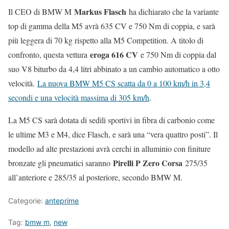
Markus Flasch
Il CEO di BMW M
ha dichiarato che la variante
top di gamma della M5 avrà 635 CV e 750 Nm di coppia, e sarà
più leggera di 70 kg rispetto alla M5 Competition. A titolo di
eroga 616 CV
confronto, questa vettura
e 750 Nm di coppia dal
suo V8 biturbo da 4,4 litri abbinato a un cambio automatico a otto
velocità.
La nuova BMW M5 CS scatta da 0 a 100 km/h in 3,4
secondi e una velocità massima di 305 km/h
.
La M5 CS sarà dotata di sedili sportivi in fibra di carbonio come
le ultime M3 e M4, dice Flasch, e sarà una “vera quattro posti”. Il
modello ad alte prestazioni avrà cerchi in alluminio con finiture
Pirelli P Zero Corsa
bronzate gli pneumatici saranno
275/35
all’anteriore e 285/35 al posteriore, secondo BMW M.
Categorie:
anteprime
Tag:
bmw m
,
new