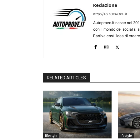
Redazione
http://AUTOPROVE.it
Autoprove.it nasce nel 201
con il mondo dei social si
Partiva così l’idea di creare
RELATED ARTICLES
lifestyle
lifestyle