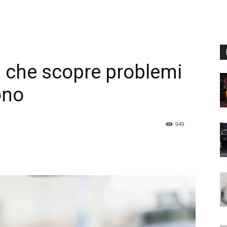
p che scopre problemi
ono
949