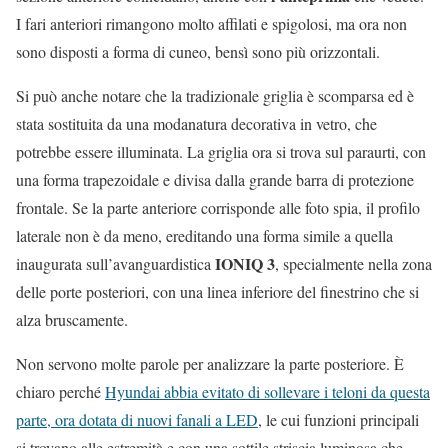
I fari anteriori rimangono molto affilati e spigolosi, ma ora non
sono disposti a forma di cuneo, bensì sono più orizzontali.
Si può anche notare che la tradizionale griglia è scomparsa ed è
stata sostituita da una modanatura decorativa in vetro, che
potrebbe essere illuminata. La griglia ora si trova sul paraurti, con
una forma trapezoidale e divisa dalla grande barra di protezione
frontale. Se la parte anteriore corrisponde alle foto spia, il profilo
laterale non è da meno, ereditando una forma simile a quella
IONIQ 3
inaugurata sull’avanguardistica
, specialmente nella zona
delle porte posteriori, con una linea inferiore del finestrino che si
alza bruscamente.
Non servono molte parole per analizzare la parte posteriore. È
chiaro perché
Hyundai abbia evitato di sollevare i teloni da questa
parte, ora dotata di nuovi fanali a LED
, le cui funzioni principali
si trovano alle estremità e con una sottile striscia luminosa che