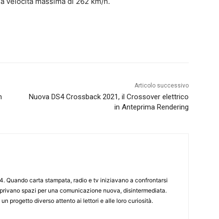
na velocità massima di 262 km/h.
Articolo successivo
n
Nuova DS4 Crossback 2021, il Crossover elettrico
in Anteprima Rendering
4. Quando carta stampata, radio e tv iniziavano a confrontarsi
 aprivano spazi per una comunicazione nuova, disintermediata.
 un progetto diverso attento ai lettori e alle loro curiosità.