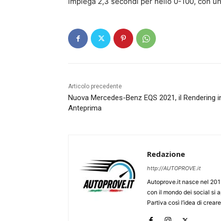
impiega 2,3 secondi per nello 0-100, con u
Articolo precedente
Nuova Mercedes-Benz EQS 2021, il Rendering i
Anteprima
Redazione
http://AUTOPROVE.it
Autoprove.it nasce nel 201
con il mondo dei social si
Partiva così l’idea di creare