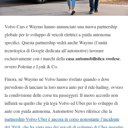
Volvo Cars e Waymo hanno annunciato una nuova partnership
globale per lo sviluppo di veicoli elettrici a guida autonoma
specifici. Questa partnership vedrà anche Waymo (l’unità
tecnologica di Google dedicata all’automotive) lavorare
casa automobilistica svedese
esclusivamente con i marchi della
,
ovvero Polestar e Lynk & Co.
Finora, né Waymo né Volvo hanno rivelato quando o dove
prevedono di lanciare la loro nuova auto per il ride-hailing, ovvero
la condivisione delle corse tra passeggeri. Il nuovo accordo non
influirà su quello che già lega Volvo ed Uber per lo sviluppo di
auto con guida autonoma. Automotive News riferisce che la
partnership Volvo-Uber è ancora in corso nonostante l’incidente
del 2018, che ha visto uno dei veicoli di sviluppo di Uber investire