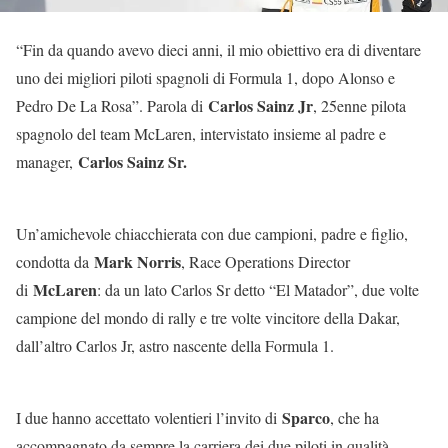
“Fin da quando avevo dieci anni, il mio obiettivo era di diventare
uno dei migliori piloti spagnoli di Formula 1, dopo Alonso e
Carlos Sainz Jr
Pedro De La Rosa”. Parola di
, 25enne pilota
spagnolo del team McLaren, intervistato insieme al padre e
Carlos Sainz Sr.
manager,
Un’amichevole chiacchierata con due campioni, padre e figlio,
Mark Norris
condotta da
, Race Operations Director
McLaren
di
: da un lato Carlos Sr detto “El Matador”, due volte
campione del mondo di rally e tre volte vincitore della Dakar,
dall’altro Carlos Jr, astro nascente della Formula 1.
Sparco
I due hanno accettato volentieri l’invito di
, che ha
accompagnato da sempre la carriera dei due piloti in qualità