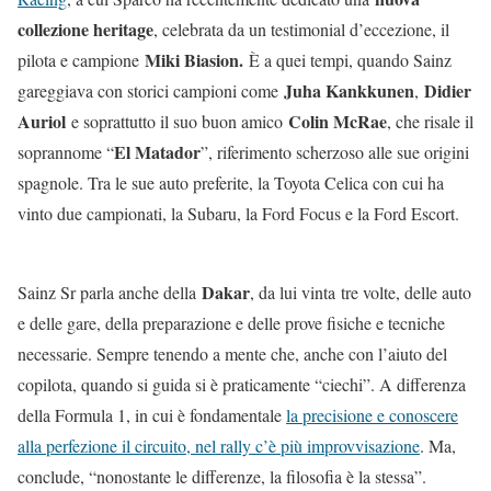
collezione heritage
, celebrata da un testimonial d’eccezione, il
Miki Biasion.
pilota e campione
È a quei tempi, quando Sainz
Juha Kankkunen
Didier
gareggiava con storici campioni come
,
Auriol
Colin McRae
e soprattutto il suo buon amico
, che risale il
El Matador
soprannome “
”, riferimento scherzoso alle sue origini
spagnole. Tra le sue auto preferite, la Toyota Celica con cui ha
vinto due campionati, la Subaru, la Ford Focus e la Ford Escort.
Dakar
Sainz Sr parla anche della
, da lui vinta tre volte, delle auto
e delle gare, della preparazione e delle prove fisiche e tecniche
necessarie. Sempre tenendo a mente che, anche con l’aiuto del
copilota, quando si guida si è praticamente “ciechi”. A differenza
della Formula 1, in cui è fondamentale
la precisione e conoscere
alla perfezione il circuito, nel rally c’è più improvvisazione
. Ma,
conclude, “nonostante le differenze, la filosofia è la stessa”.