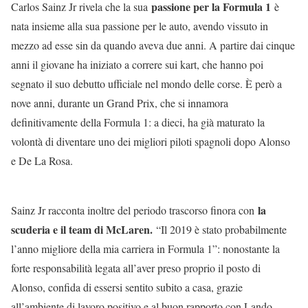
passione per la Formula 1
Carlos Sainz Jr rivela che la sua
è
nata insieme alla sua passione per le auto, avendo vissuto in
mezzo ad esse sin da quando aveva due anni. A partire dai cinque
anni il giovane ha iniziato a correre sui kart, che hanno poi
segnato il suo debutto ufficiale nel mondo delle corse. È però a
nove anni, durante un Grand Prix, che si innamora
definitivamente della Formula 1: a dieci, ha già maturato la
volontà di diventare uno dei migliori piloti spagnoli dopo Alonso
e De La Rosa.
la
Sainz Jr racconta inoltre del periodo trascorso finora con
scuderia e il team di McLaren.
“Il 2019 è stato probabilmente
l’anno migliore della mia carriera in Formula 1”: nonostante la
forte responsabilità legata all’aver preso proprio il posto di
Alonso, confida di essersi sentito subito a casa, grazie
all’ambiente di lavoro positivo e al buon rapporto con Lando