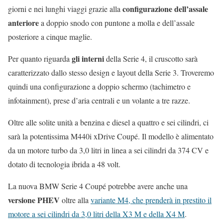
configurazione dell’assale
giorni e nei lunghi viaggi grazie alla
anteriore
a doppio snodo con puntone a molla e dell’assale
posteriore a cinque maglie.
gli interni
Per quanto riguarda
della Serie 4, il cruscotto sarà
caratterizzato dallo stesso design e layout della Serie 3. Troveremo
quindi una configurazione a doppio schermo (tachimetro e
infotainment), prese d’aria centrali e un volante a tre razze.
Oltre alle solite unità a benzina e diesel a quattro e sei cilindri, ci
sarà la potentissima M440i xDrive Coupé. Il modello è alimentato
da un motore turbo da 3,0 litri in linea a sei cilindri da 374 CV e
dotato di tecnologia ibrida a 48 volt.
La nuova BMW Serie 4 Coupé potrebbe avere anche una
versione PHEV
oltre alla
variante M4, che prenderà in prestito il
motore a sei cilindri da 3,0 litri della X3 M e della X4 M
.