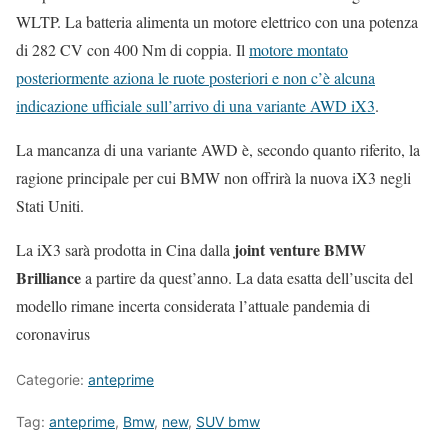
WLTP. La batteria alimenta un motore elettrico con una potenza
di 282 CV con 400 Nm di coppia. Il
motore montato
posteriormente aziona le ruote posteriori e non c’è alcuna
indicazione ufficiale sull’arrivo di una variante AWD iX3
.
La mancanza di una variante AWD è, secondo quanto riferito, la
ragione principale per cui BMW non offrirà la nuova iX3 negli
Stati Uniti.
joint venture BMW
La iX3 sarà prodotta in Cina dalla
Brilliance
a partire da quest’anno. La data esatta dell’uscita del
modello rimane incerta considerata l’attuale pandemia di
coronavirus
Categorie:
anteprime
Tag:
anteprime
,
Bmw
,
new
,
SUV bmw