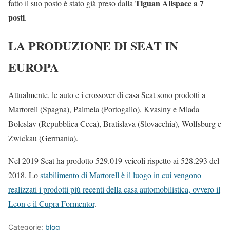
Tiguan Allspace a 7
fatto il suo posto è stato già preso dalla
posti
.
LA PRODUZIONE DI SEAT IN
EUROPA
Attualmente, le auto e i crossover di casa Seat sono prodotti a
Martorell (Spagna), Palmela (Portogallo), Kvasiny e Mlada
Boleslav (Repubblica Ceca), Bratislava (Slovacchia), Wolfsburg e
Zwickau (Germania).
Nel 2019 Seat ha prodotto 529.019 veicoli rispetto ai 528.293 del
2018. Lo
stabilimento di Martorell è il luogo in cui vengono
realizzati i prodotti più recenti della casa automobilistica, ovvero il
Leon e il Cupra Formentor
.
Categorie:
blog