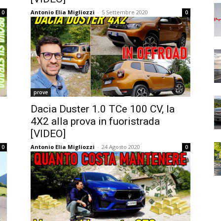
Antonio Elia Migliozzi
-
5 Settembre 2020
0
0
prove
Dacia Duster 1.0 TCe 100 CV, la
4X2 alla prova in fuoristrada
[VIDEO]
Antonio Elia Migliozzi
-
24 Agosto 2020
0
0