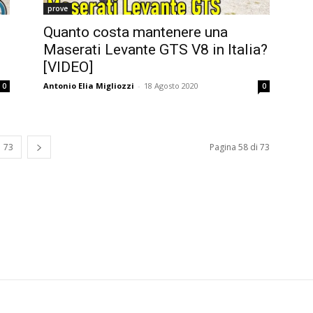
prove
Quanto costa mantenere una
Maserati Levante GTS V8 in Italia?
[VIDEO]
Antonio Elia Migliozzi
-
18 Agosto 2020
0
0
73
Pagina 58 di 73