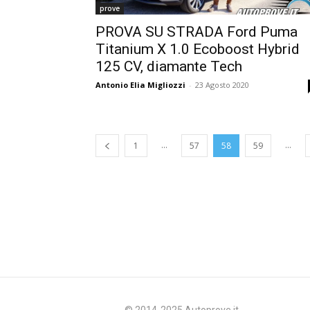
prove
PROVA SU STRADA Ford Puma
Titanium X 1.0 Ecoboost Hybrid
125 CV, diamante Tech
Antonio Elia Migliozzi
-
23 Agosto 2020
...
...
1
57
58
59