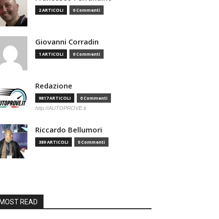
2 ARTICOLI
0 Commenti
Giovanni Corradin
1 ARTICOLI
0 Commenti
Redazione
9817 ARTICOLI
0 Commenti
http://AUTOPROVE.it
Riccardo Bellumori
389 ARTICOLI
0 Commenti
MOST READ