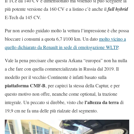
Il TCe da 140 CV è dimensionato ma volendo si può scegliere la
più potente versione da 160 CV e a listino c’è anche il
full hybrid
E-Tech da 145 CV.
Pur non avendo guidato molto la vettura l’impressione è che possa
bloccare i consumi a quota 6,7 l/100 km. Un dato
molto vicino a
quello dichiarato da Renault in sede di omologazione WLTP
.
Vale la pena precisare che questa Arkana “europea” non ha nulla
a che fare con quella commercializzata in Russia dal 2019. Il
modello per il vecchio Continente è infatti basato sulla
piattaforma CMF-B
, per capirci la stessa della Captur, e per
questo motivo non offre, neanche come optional, la trazione
l’altezza da terra
integrale. Un peccato si direbbe, visto che
di
19,9 cm ne fa una delle più rialzate del segmento.