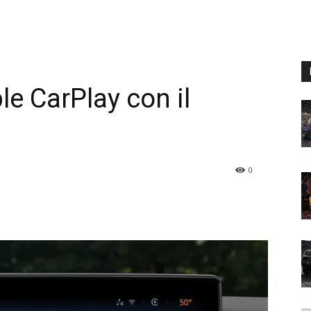
e CarPlay con il
0