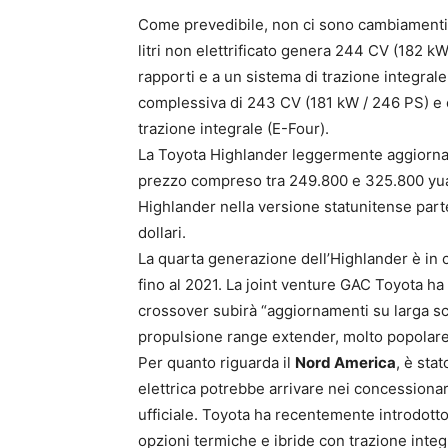
Come prevedibile, non ci sono cambiamenti so
litri non elettrificato genera 244 CV (182 k
rapporti e a un sistema di trazione integrale
complessiva di 243 CV (181 kW / 246 PS) e off
trazione integrale (E-Four).
La Toyota Highlander leggermente aggiornata
prezzo compreso tra 249.800 e 325.800 yuan 
Highlander nella versione statunitense part
dollari.
La quarta generazione dell’Highlander è in c
fino al 2021. La joint venture GAC Toyota h
crossover subirà “aggiornamenti su larga sca
propulsione range extender, molto popolare t
Per quanto riguarda il
Nord America
, è sta
elettrica potrebbe arrivare nei concessionar
ufficiale. Toyota ha recentemente introdotto
opzioni termiche e ibride con trazione integ