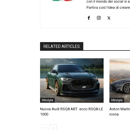
con il mondo dei social si
Partiva così l’idea di creare
RELATED ARTICLES
lifestyle
lifestyle
Nuova Audi RSQ8 ABT: ecco RSQ8-LE
Aston Martin
1000
icona