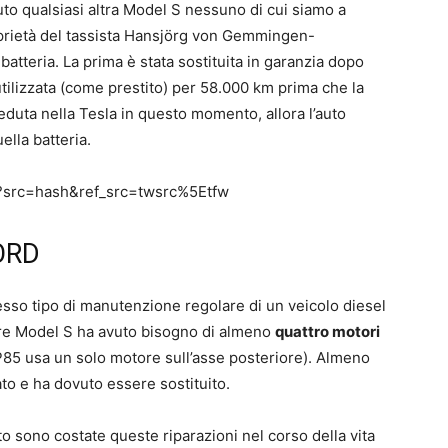
to qualsiasi altra Model S nessuno di cui siamo a
prietà del tassista Hansjörg von Gemmingen-
batteria. La prima è stata sostituita in garanzia dopo
tilizzata (come prestito) per 58.000 km prima che la
seduta nella Tesla in questo momento, allora l’auto
ella batteria.
ld?src=hash&ref_src=twsrc%5Etfw
ORD
esso tipo di manutenzione regolare di un veicolo diesel
are Model S ha avuto bisogno di almeno
quattro motori
P85 usa un solo motore sull’asse posteriore). Almeno
ato e ha dovuto essere sostituito.
 sono costate queste riparazioni nel corso della vita