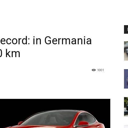
record: in Germania
0 km
1001