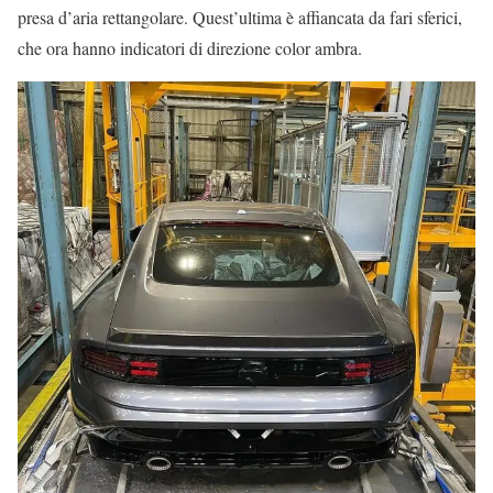
presa d’aria rettangolare. Quest’ultima è affiancata da fari sferici,
che ora hanno indicatori di direzione color ambra.