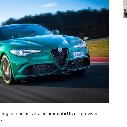
Peugeot non arriverà nel
mercato Usa
. Il previsto
to.