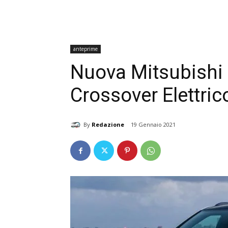
anteprime
Nuova Mitsubishi e
Crossover Elettric
By
Redazione
19 Gennaio 2021