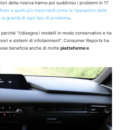
utori della ricerca hanno poi suddiviso i problemi in 17
freni a quelli più importanti come le riparazioni delle
 la gravità di ogni tipo di problema
.
o perché “ridisegna i modelli in modo conservativo e ha
ulsori e sistemi di infotainment”. Consumer Reports ha
ese beneficia anche di molte
piattaforme e