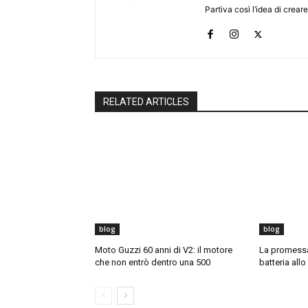
Partiva così l’idea di creare
RELATED ARTICLES
blog
blog
Moto Guzzi 60 anni di V2: il motore
La promessa 
che non entrò dentro una 500
batteria allo