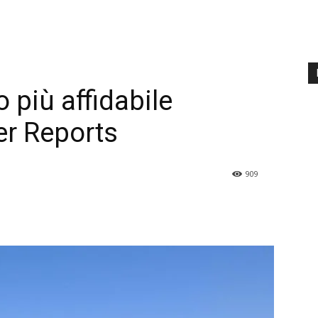
 più affidabile
r Reports
909