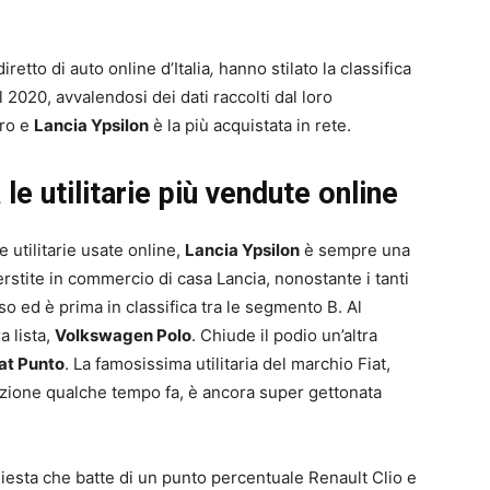
diretto di auto online d’Italia
,
hanno stilato la classifica
el 2020, avvalendosi dei dati raccolti dal loro
aro e
Lancia Ypsilon
è la più acquistata in rete.
le utilitarie più vendute online
 utilitarie usate online,
Lancia Ypsilon
è sempre una
perstite in commercio di casa Lancia, nonostante i tanti
o ed è prima in classifica tra le segmento B. Al
a lista,
Volkswagen Polo
. Chiude il podio un’altra
at Punto
. La famosissima utilitaria del marchio Fiat,
uzione qualche tempo fa, è ancora super gettonata
Fiesta che batte di un punto percentuale Renault Clio e