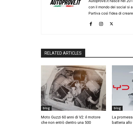
Autoprove.it nasce nel 201
con il mondo dei social si
Partiva così l’idea di creare
RELATED ARTICLES
blog
blog
Moto Guzzi 60 anni di V2: il motore
La promessa 
che non entrò dentro una 500
batteria allo