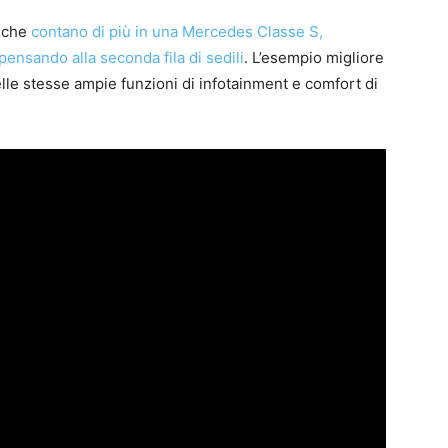
 che
contano di più in una Mercedes Classe S,
pensando alla seconda fila di sedili
. L’esempio migliore
lle stesse ampie funzioni di infotainment e comfort di