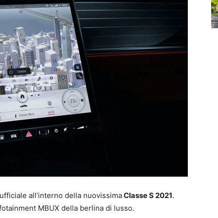
ficiale all’interno della nuovissima
Classe S 2021
.
nfotainment MBUX della berlina di lusso.