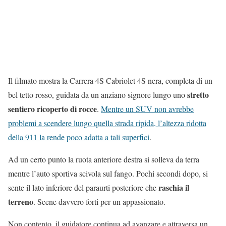
Il filmato mostra la Carrera 4S Cabriolet 4S nera, completa di un
stretto
bel tetto rosso, guidata da un anziano signore lungo uno
sentiero ricoperto di rocce
.
Mentre un SUV non avrebbe
problemi a scendere lungo quella strada ripida, l’altezza ridotta
della 911 la rende poco adatta a tali superfici
.
Ad un certo punto la ruota anteriore destra si solleva da terra
mentre l’auto sportiva scivola sul fango. Pochi secondi dopo, si
raschia il
sente il lato inferiore del paraurti posteriore che
terreno
. Scene davvero forti per un appassionato.
Non contento, il guidatore continua ad avanzare e attraversa un