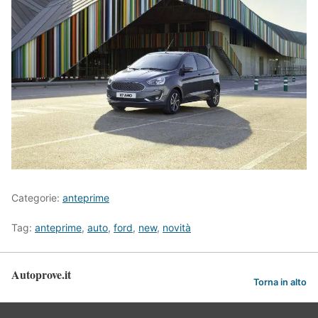
Categorie:
anteprime
Tag:
anteprime
,
auto
,
ford
,
new
,
novità
Autoprove.it
Torna in alto