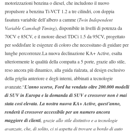
motorizzazioni benzina o diesel, che includono il nuovo
propulsore a benzina Ti-VCT 1.2 a tre cilindri, con doppia
fasatura variabile dell’albero a camme (
Twin Independent
Variable Camshaft Timing
), disponibile in livelli di potenza da
70CV e 85CV, e il motore diesel TDCi 1.5 da 95CV, progettato
per soddisfare le esigenze di coloro che necessitano di guidare per
lunghe percorrenze.La nuova declinazione KA+ Active, esalta
ulteriormente le qualità della compatta a 5 porte, grazie allo stile,
reso ancora più dinamico, alla guida rialzata, al design esclusivo
della griglia anteriore e degli interni, abbinati a tecnologie
avanzate.“
L’anno scorso, Ford ha venduto oltre 200.000 modelli
di SUV in Europa e la domanda di SUV e crossover non è mai
stata così elevata. La nostra nuova KA+ Active, quest’anno,
renderà il crossover accessibile per un numero ancora
maggiore di clienti
, grazie allo stile distintivo e a tecnologie
avanzate, che, di solito, ci si aspetta di trovare a bordo di auto