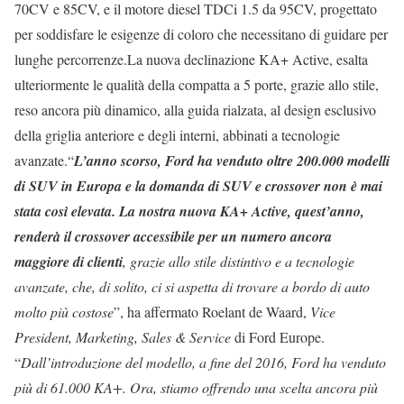
70CV e 85CV, e il motore diesel TDCi 1.5 da 95CV, progettato
per soddisfare le esigenze di coloro che necessitano di guidare per
lunghe percorrenze.La nuova declinazione KA+ Active, esalta
ulteriormente le qualità della compatta a 5 porte, grazie allo stile,
reso ancora più dinamico, alla guida rialzata, al design esclusivo
della griglia anteriore e degli interni, abbinati a tecnologie
avanzate.“
L’anno scorso, Ford ha venduto oltre 200.000 modelli
di SUV in Europa e la domanda di SUV e crossover non è mai
stata così elevata. La nostra nuova KA+ Active, quest’anno,
renderà il crossover accessibile per un numero ancora
maggiore di clienti
, grazie allo stile distintivo e a tecnologie
avanzate, che, di solito, ci si aspetta di trovare a bordo di auto
molto più costose
”, ha affermato Roelant de Waard,
Vice
President, Marketing, Sales & Service
di Ford Europe.
“
Dall’introduzione del modello, a fine del 2016, Ford ha venduto
più di 61.000 KA+. Ora, stiamo offrendo una scelta ancora più