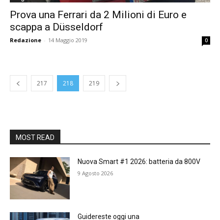
Prova una Ferrari da 2 Milioni di Euro e
scappa a Düsseldorf
Redazione
-
14 Maggio 2019
0
217
218
219
MOST READ
Nuova Smart #1 2026: batteria da 800V
9 Agosto 2026
Guidereste oggi una