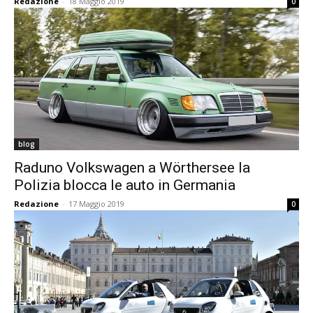
Redazione
-
18 Maggio 2019
0
blog
Raduno Volkswagen a Wörthersee la
Polizia blocca le auto in Germania
Redazione
-
17 Maggio 2019
0