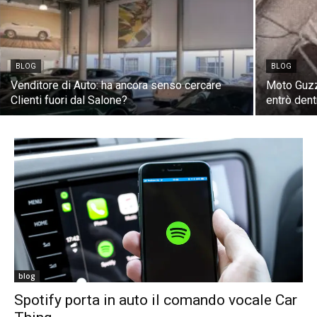
BLOG
BLOG
Venditore di Auto: ha ancora senso cercare
Moto Guzzi
Clienti fuori dal Salone?
entrò den
blog
Spotify porta in auto il comando vocale Car