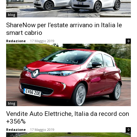
blog
ShareNow per l’estate arrivano in Italia le
smart cabrio
Redazione
-
17 Maggio 2019
0
blog
Vendite Auto Elettriche, Italia da record con
+356%
Redazione
-
17 Maggio 2019
0