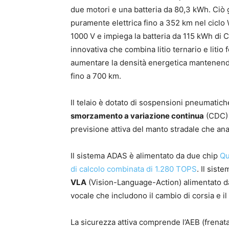
due motori e una batteria da 80,3 kWh. Ciò 
puramente elettrica fino a 352 km nel ciclo
1000 V e impiega la batteria da 115 kWh di
innovativa che combina litio ternario e litio f
aumentare la densità energetica mantenendo 
fino a 700 km.
Il telaio è dotato di sospensioni pneumatic
smorzamento a variazione continua
(CDC) d
previsione attiva del manto stradale che anal
Il sistema ADAS è alimentato da due chip
Qu
di calcolo combinata di 1.280 TOPS
. Il sis
VLA
(Vision-Language-Action) alimentato da
vocale che includono il cambio di corsia e i
La sicurezza attiva comprende l’AEB (frena