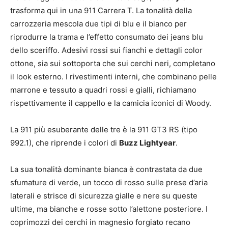
trasforma qui in una 911 Carrera T. La tonalità della
carrozzeria mescola due tipi di blu e il bianco per
riprodurre la trama e l’effetto consumato dei jeans blu
dello sceriffo. Adesivi rossi sui fianchi e dettagli color
ottone, sia sui sottoporta che sui cerchi neri, completano
il look esterno. I rivestimenti interni, che combinano pelle
marrone e tessuto a quadri rossi e gialli, richiamano
rispettivamente il cappello e la camicia iconici di Woody.
La 911 più esuberante delle tre è la 911 GT3 RS (tipo
992.1), che riprende i colori di
Buzz Lightyear
.
La sua tonalità dominante bianca è contrastata da due
sfumature di verde, un tocco di rosso sulle prese d’aria
laterali e strisce di sicurezza gialle e nere su queste
ultime, ma bianche e rosse sotto l’alettone posteriore. I
coprimozzi dei cerchi in magnesio forgiato recano