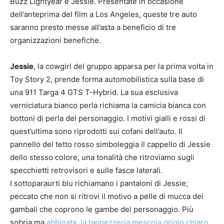
Buzz Lightyear e Jessie. Presentate in occasione
dell’anteprima del film a Los Angeles, queste tre auto
saranno presto messe all’asta a beneficio di tre
organizzazioni benefiche.
Jessie
, la cowgirl del gruppo apparsa per la prima volta in
Toy Story 2, prende forma automobilistica sulla base di
una 911 Targa 4 GTS T-Hybrid. La sua esclusiva
verniciatura bianco perla richiama la camicia bianca con
bottoni di perla del personaggio. I motivi gialli e rossi di
quest’ultima sono riprodotti sui cofani dell’auto. Il
pannello del tetto rosso simboleggia il cappello di Jessie
dello stesso colore, una tonalità che ritroviamo sugli
specchietti retrovisori e sulle fasce laterali.
I sottoparaurti blu richiamano i pantaloni di Jessie;
peccato che non si ritrovi il motivo a pelle di mucca dei
gambali che coprono le gambe del personaggio. Più
sobria ma
abbinata, la tappezzeria mescola grigio chiaro,