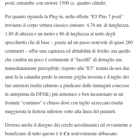
posti; entrambe con motore 1500 cc. quattro cilindri.
Per quanto riguarda la Plug in, nella offerta “E5 Plus 7 posti”
troviamo il corpo vettura classico (misure: 4,76 mt. di lunghezza,
1,80 di altezza e un metro e 86 di larghezza al netto degli
specchietti) che di base – grazie ad un passo notevole di quasi 280
centimetri – offre una capienza ed abitabilità di livello; ma quello
che cambia un poco è certamente il “facelift” di dettaglio ma
immediatamente percepibile: rispetto alla “E5” testata da noi due
anni fa la calandra perde la enorme griglia lavorata e il taglio dei
fari anteriori risulta (almeno a giudicare dalle immagini concesse
in anteprima da DFSK) più armonico e ben incastonato in un
frontale “continuo” e chiuso dove con taglio azzeccato risulta
maggiorata la feritoia inferiore sotto alla linea del paraurti.
Diverso anche il disegno dei cerchi aerodinamici ed ovviamente a
Cx
beneficiare di tutto questo è il
notevolmente abbassato.