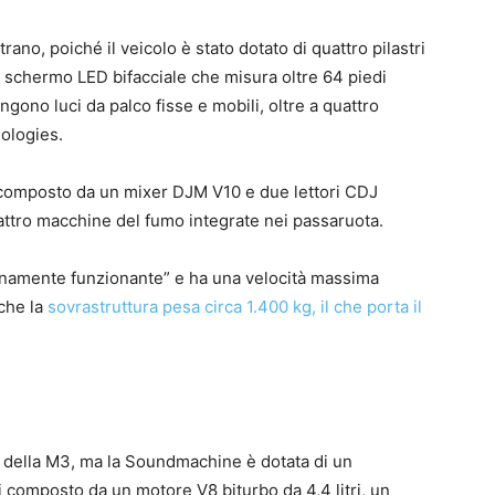
rano, poiché il veicolo è stato dotato di quattro pilastri
o schermo LED bifacciale che misura oltre 64 piedi
ngono luci da palco fisse e mobili, oltre a quattro
ologies.
 composto da un mixer DJM V10 e due lettori CDJ
ttro macchine del fumo integrate nei passaruota.
enamente funzionante” e ha una velocità massima
che la
sovrastruttura pesa circa 1.400 kg, il che porta il
della M3, ma la Soundmachine è dotata di un
i composto da un motore V8 biturbo da 4,4 litri, un