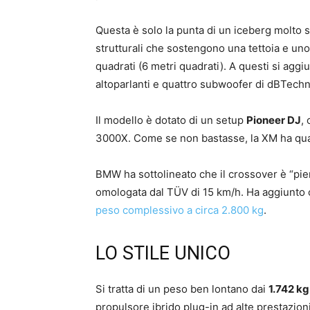
Questa è solo la punta di un iceberg molto st
strutturali che sostengono una tettoia e un
quadrati (6 metri quadrati). A questi si aggiu
altoparlanti e quattro subwoofer di dBTechn
Il modello è dotato di un setup
Pioneer DJ
,
3000X. Come se non bastasse, la XM ha qua
BMW ha sottolineato che il crossover è “pi
omologata dal TÜV di 15 km/h. Ha aggiunto 
peso complessivo a circa 2.800 kg
.
LO STILE UNICO
Si tratta di un peso ben lontano dai
1.742 kg
propulsore ibrido plug-in ad alte prestazion