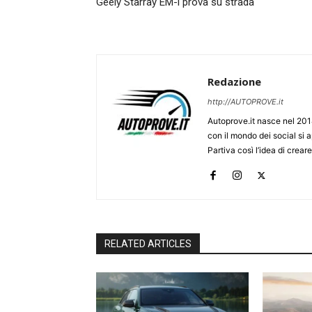
Geely Starray EM-i prova su strada
Redazione
http://AUTOPROVE.it
Autoprove.it nasce nel 201
con il mondo dei social si
Partiva così l’idea di creare
RELATED ARTICLES