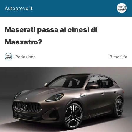
Autoprove.it
Maserati passa ai cinesi di
Maexstro?
Redazione
3 mesi fa