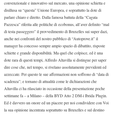
convenzionale e innovativo sul mercato, una opinione schietta e
disillusa su “questa” Unione Europea, e soprattutto la dote di
parlare chiaro e diretto. Dalla famosa battuta della “Cagata
Pazzesca” riferita alle politiche di ecobonus, all’aver definito “mal
di testa passeggero” il provvedimento di Bruxelles sui super dazi,
anche nei confronti del nostro pubblico di “Autoprove.it” il
manager ha concesso sempre ampio spazio di dibattito, risposte
schiette e grande disponibilità. Ma quel che colpisce, ed è una
dote rara di questi tempi, Alfredo Altavilla si distingue per saper
dire cose che, nel tempo, si rivelano assolutamente previdenti ed
azzeccate. Per questo le sue affermazioni non soffrono di “data di
scadenza”; e tornano di attualità come le dichiarazioni che
Altavilla ci ha rilasciato in occasione della presentazione poche
settimane fa – a Milano – della BYD Atto 2 DM-i Ibrida Plugin.
Ed è davvero un onore ed un piacere per noi condividere con Voi
la sua opinione incentrata soprattutto su Bruxelles e sul destino