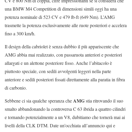
CV e 800 Nm di coppia, cifre impressionanti se si considera che
una BMW M4 Competition di dimensioni simili oggi ha una
potenza nominale di 523 CV e 479 lb-ft (649 Nm). L’AMG
trasmette la potenza esclusivamente alle ruote posteriori e accelera
fino a 300 km/h.
Il design della cabriolet è senza dubbio il più appariscente che
AMG abbia mai realizzato, con passaruota anteriori e posteriori
allargati e un alettone posteriore fisso. Anche l’abitacolo è
piuttosto speciale, con sedili avvolgenti leggeri nella parte
anteriore e sedili posteriori fissati direttamente alla paratia in fibra
di carbonio.
AMG
Sebbene ci sia qualche speranza che
stia ritrovando il suo
smalto abbandonando la controversa C 63 ibrida a quattro cilindri
e tornando potenzialmente a un V8, dubitiamo che tornerà mai ai
livelli della CLK DTM. Date un’occhiata all’annuncio qui e