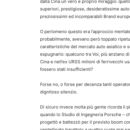
dalla Cina un vero e proprio miraggio: quello
superiori, prestigiose, desideratissime aut
preziosissimi ed incomparabili Brand europe
O perlomeno questo era l’approccio mentale e
probabilmente, avevano però toppato ripetuta
caratteristiche del mercato auto asiatico e 
espugnarlo: qualcuno tra Voi, più anziano di
Cina e nell’ex URSS milioni di ferrivecchi us
fossero stati insufficienti?
Forse no, o forse per decenza tanti operator
dignitoso silenzio.
Di sicuro invece molta più gente ricorda il 
quando lo Studio di Ingegneria Porsche – ch
progettò e battezzò per il previsto boom co
centellinato barattolo a quattro ruote mai na