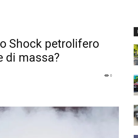
no Shock petrolifero
te di massa?
0