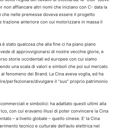
 non affiancare altri nomi che iniziano con C- data la
e) che nelle premesse doveva essere il progetto
 e trazione anteriore con cui motorizzare in massa il
 è stato qualcosa che alla fine ci ha piano piano
revede di approvvigionarsi di nostre vecchie glorie, e
erso storie occidentali ed europee con cui siamo
uendo una scala di valori e simboli che poi sul mercato
d al fenomeno dei Brand. La Cina aveva voglia, ed ha
ire/perfezionare/divulgare il “suo” proprio patrimonio
 commerciali e simbolici: ha adattato questi ultimi alla
trico, con cui eravamo illusi di poter convincere la Cina
tato – a livello globale – quello cinese. E’ la Cina
iferimento tecnico e culturale dell’auto elettrica nel