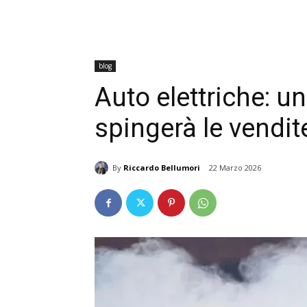
blog
Auto elettriche: u
spingerà le vendi
By
Riccardo Bellumori
22 Marzo 2026