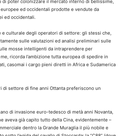
 di poter colonizzare il mercato interno di bellissime,
o europee ed occidentali prodotte e vendute da
i ed occidentali.
 culturale degli operatori di settore: gli stessi che,
mente sulle valutazioni ed analisi preliminari sulle
sulle mosse intelligenti da intraprendere per
 me, ricorda l’ambizione tutta europea di spedire in
ati, casomai i cargo pieni diretti in Africa e Sudamerica
i di settore di fine anni Ottanta preferiscono un
piano di invasione euro-tedesco di metà anni Novanta,
e aveva già capito tutto della Cina, evidentemente –
mmerciale dentro la Grande Muraglia il più nobile e
to sotto l’egida del cavallo di Stoccarda: la “C88” (dove