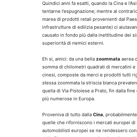
Quindici anni fa esatti, quando la Cina e l’A
tentarne l’espugnazione; mentre al contrario 
marea di prodotti retail provenienti dal Paes
infrastrutture di edilizia pesante) ci aiutav
causato in fondo più dalla inettitudine dei s
superiorità di nemici esterni.
Eh si, amici: da una bella
zoommata
aerea d
somma di chilometri quadrati di mercatini e 
cinesi, composte da merci e prodotti tutti 
stessa zoommata la striscia bianca prevalent
quella di Via Pistoiese a Prato, fin dalla fin
più numerose in Europa.
Proveniva di tutto dalla
Cina
, probabilmente
quelle che riforniscono i mercati europei di
automobilisti europei se ne rendessero cont