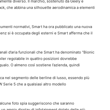
amente diverso. Il marchio, sostenuto da Geely e
ack, che abbina una silhouette aerodinamica a elementi
umenti normativi, Smart ha ora pubblicato una nuova
nz si è occupata degli esterni e Smart afferma che il
canali d’aria funzionali che Smart ha denominato “Bionic
oiler regolabile in quattro posizioni dovrebbe
qualo. O almeno così sostiene l’azienda, quindi
oca nel segmento delle berline di lusso, essendo più
 Serie 5 che a qualsiasi altro modello
a alcune foto spia suggeriscono che saranno
a un ampio display di infotainment dotato delle più