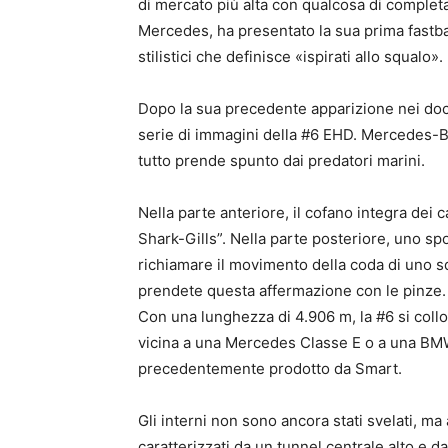
di mercato più alta con qualcosa di complet
Mercedes, ha presentato la sua prima fastb
stilistici che definisce «ispirati allo squalo».
Dopo la sua precedente apparizione nei doc
serie di immagini della #6 EHD. Mercedes-Be
tutto prende spunto dai predatori marini.
Nella parte anteriore, il cofano integra dei 
Shark-Gills”. Nella parte posteriore, uno sp
richiamare il movimento della coda di uno s
prendete questa affermazione con le pinze.
Con una lunghezza di 4.906 m, la #6 si coll
vicina a una Mercedes Classe E o a una BMW
precedentemente prodotto da Smart.
Gli interni non sono ancora stati svelati, m
caratterizzati da un tunnel centrale alto e d