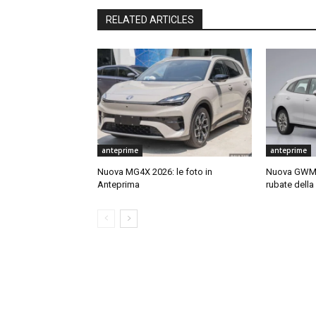
RELATED ARTICLES
anteprime
anteprime
Nuova MG4X 2026: le foto in
Nuova GWM O
Anteprima
rubate dell